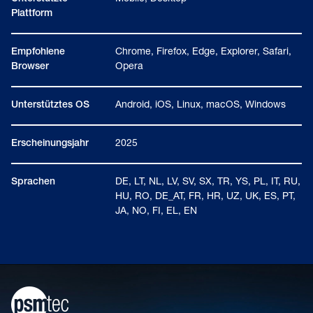
Plattform
Empfohlene
Chrome, Firefox, Edge, Explorer, Safari,
Browser
Opera
Unterstütztes OS
Android, iOS, Linux, macOS, Windows
Erscheinungsjahr
2025
Sprachen
DE, LT, NL, LV, SV, SX, TR, YS, PL, IT, RU,
HU, RO, DE_AT, FR, HR, UZ, UK, ES, PT,
JA, NO, FI, EL, EN