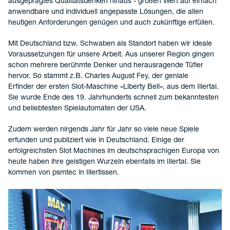
ausgeprägtes Qualitätsdenken hinaus - großen Wert auf einfach
anwendbare und individuell angepasste Lösungen, die allen
heutigen Anforderungen genügen und auch zukünftige erfüllen.
Mit Deutschland bzw. Schwaben als Standort haben wir ideale
Voraussetzungen für unsere Arbeit. Aus unserer Region gingen
schon mehrere berühmte Denker und herausragende Tüfler
hervor. So stammt z.B. Charles August Fey, der geniale
Erfinder der ersten Slot-Maschine «Liberty Bell», aus dem Illertal.
Sie wurde Ende des 19. Jahrhunderts schnell zum bekanntesten
und beliebtesten Spielautomaten der USA.
Zudem werden nirgends Jahr für Jahr so viele neue Spiele
erfunden und publiziert wie in Deutschland. Einige der
erfolgreichsten Slot Machines im deutschsprachigen Europa von
heute haben ihre geistigen Wurzeln ebenfalls im Illertal. Sie
kommen von psmtec in Illertissen.