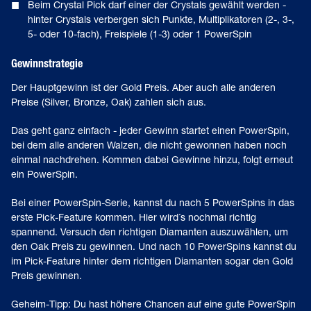
Beim Crystal Pick darf einer der Crystals gewählt werden -
hinter Crystals verbergen sich Punkte, Multiplikatoren (2-, 3-,
5- oder 10-fach), Freispiele (1-3) oder 1 PowerSpin
Gewinnstrategie
Der Hauptgewinn ist der Gold Preis. Aber auch alle anderen
Preise (Silver, Bronze, Oak) zahlen sich aus.
Das geht ganz einfach - jeder Gewinn startet einen PowerSpin,
bei dem alle anderen Walzen, die nicht gewonnen haben noch
einmal nachdrehen. Kommen dabei Gewinne hinzu, folgt erneut
ein PowerSpin.
Bei einer PowerSpin-Serie, kannst du nach 5 PowerSpins in das
erste Pick-Feature kommen. Hier wird´s nochmal richtig
spannend. Versuch den richtigen Diamanten auszuwählen, um
den Oak Preis zu gewinnen. Und nach 10 PowerSpins kannst du
im Pick-Feature hinter dem richtigen Diamanten sogar den Gold
Preis gewinnen.
Geheim-Tipp: Du hast höhere Chancen auf eine gute PowerSpin