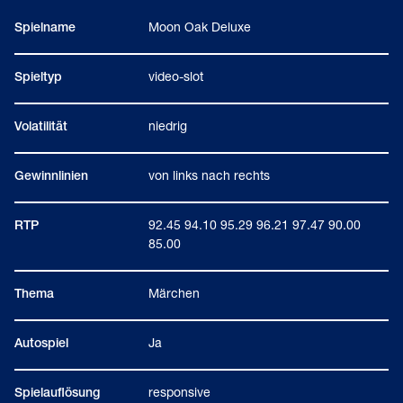
Spielname
Moon Oak Deluxe
Spieltyp
video-slot
Volatilität
niedrig
Gewinnlinien
von links nach rechts
RTP
92.45 94.10 95.29 96.21 97.47 90.00
85.00
Thema
Märchen
Autospiel
Ja
Spielauflösung
responsive