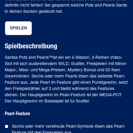
definitiv nicht fehlen! Sei gespannt welche Pots and Pearls Santa
in deinen Socken gesteckt hat.
SPIELEN
Spielbeschreibung
Santas Pots and Pearls™ist ein ein 5-Walzen, 3-Reihen Video-
Slot mit sich ausbreitendem WILD, Scatter, Freispielen mit Minor-
Major-, Maxi- und Mega-Preisen, Mystery Bonus und 50 fixen
Gewinnlinien. Sechs oder mehr Pearls lösen das beliebte Pearl-
Feature aus. Jede Pearl im Feature gibt einen Punktgewinn, setzt
den Freispielzähler auf 3 und bleibt während des Features
stehen. Der Hauptgewinn im Pearl-Feature ist der MEGA-POT.
Der Hauptgewinn im Basisspiel ist 5x Scatter
Pearl-Feature
Sechs oder mehr verstreute Pearl-Symbole lösen das Pearl-
Feature mit drei Freispielen aus