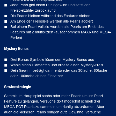
Jede Pearl gibt einen Punktgewinn und setzt den
Freispielzähler zurück auf 3
Die Pearls bleiben während des Features stehen
Am Ende der Freispiele werden alle Pearls addiert
Bei einem Pearl-Vollbild werden alle Pearls am Ende des
Features mit 2 multipliziert (ausgenommen MAXI- und MEGA-
Perlen)
Mystery Bonus
Drei Bonus-Symbole lösen den Mystery Bonus aus
Wähle einen Diamanten und erhalte einen Mystery-Preis
Dein Gewinn beträgt dann entweder das 30fache, 60fache
oder 100fache deines Einsatzes
Gewinnstrategie
Sammle im Hauptspiel sechs oder mehr Pearls um ins Pearl-
Feature zu gelangen. Versuche dort möglichst schnell drei
MEGA-POT-Pearls zu sammeln um richtig abzuräumen. Aber
auch die kleineren Pearls bringen gute Gewinne. Versuche