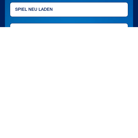
SPIEL NEU LADEN
SPIELBESCHREIBUNG
VOLLBILDMODUS
ZURÜCK ZUR LOBBY
WEITERE SPIELE IN DIESER
KATEGORIE